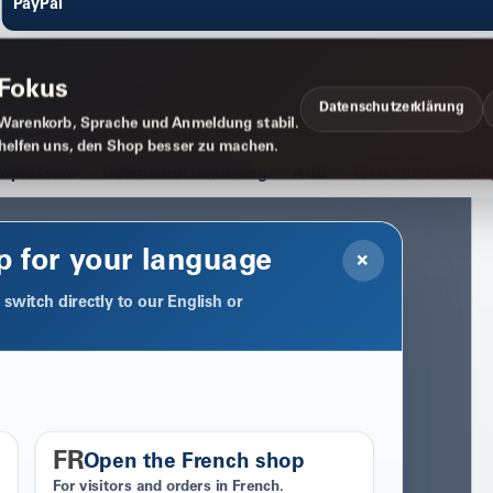
PayPal
 Fokus
Datenschutzerklärung
Warenkorb, Sprache und Anmeldung stabil.
 helfen uns, den Shop besser zu machen.
Impressum
Datenschutzerklärung
AGB
Widerrufsbelehrun
p for your language
×
switch directly to our English or
FR
Open the French shop
For visitors and orders in French.