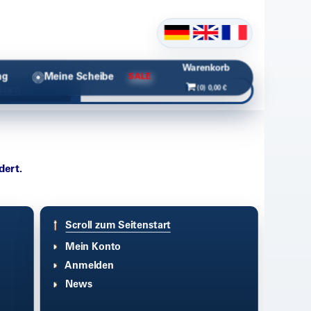
Warenkorb
ng
Meine Scheibe
SALE
(0) 0,00 €
chen
dert.
Scroll zum Seitenstart
Mein Konto
Anmelden
News