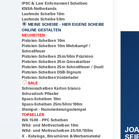
IPSC & Law Enforcement Scheiben
KNSA-Netherlands
Laufende Scheibe 10m
Laufende Scheibe 50m
MEINE SCHEIBE - HIER EIGENE SCHEIBE
ONLINE GESTALTEN
NEUHEITEN
Pistolen-Scheiben 10m
Pistolen-Scheiben 10m Mehrkampf /
Schnellfeuer
Pistolen-Scheiben 25m/50m Präzision
Pistolen-Scheiben 25m Grosskaliber
Pistolen-Scheiben 25m Schnellfeuer / Duell
Pistolen-Scheiben DSB-Signum
Pistolen-Scheiben Vorderlader
SALE
Schiessscheiben Karton blanco
Schussloch-Pflaster
Spass-Scheiben 10m
Spass-Scheiben 25m/50m/100m
Stempel - Nummerierungsstempel
TOPSELLER
WA 1500 - PPC Scheiben
Wild- und Motivscheiben 10m
JOA
Wild- und Motivscheiben 25/50/100m
SEI
X - Kataloge, Broschüren & Werbematerial