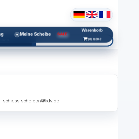
Warenkorb
ng
Meine Scheibe
SALE
(0) 0,00 €
chen
l: schiess-scheiben@kdv.de