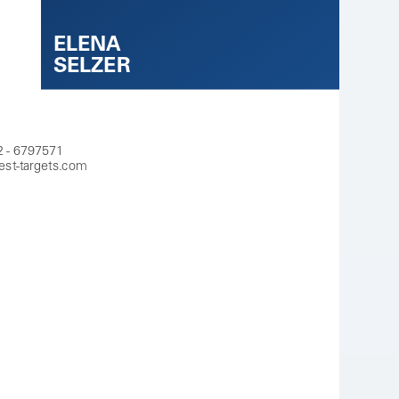
ELENA
SELZER
2 - 6797571
est-targets.com