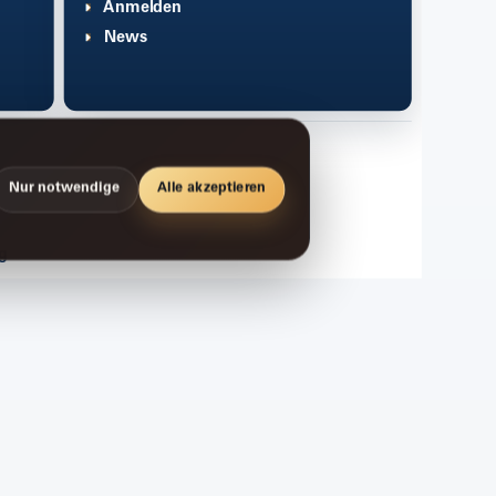
Anmelden
News
Nur notwendige
Alle akzeptieren
g