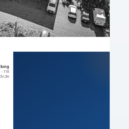
klung
 - 118
dv.de