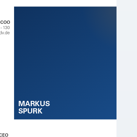
/ COO
- 130
dv.de
MARKUS
SPURK
 CEO