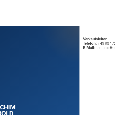
Verkaufsleiter
Telefon:
+49 (0) 17
E-Mail:
j.seibold@b
CHIM
BOLD