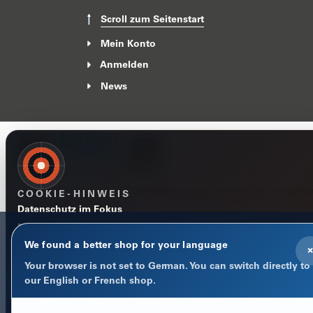
Scroll zum Seitenstart
Mein Konto
Anmelden
News
Impressum
Datenschutzerklärung
AGB
Widerrufsbelehr
COOKIE-HINWEIS
Datenschutz im Fokus
Notwendige Cookies halten Warenkorb, Sprache und Anmeld
stabil. Optionale Statistik-Cookies helfen uns, den Shop besse
We found a better shop for your language
×
machen.
Your browser is not set to German. You can switch directly to
Datenschutzerklärung
our English or French shop.