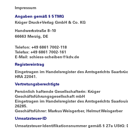
Impressum
Angaben gemäß § 5 TMG
Krüger Druck+Verlag GmbH & Co. KG
Handwerkstraße 8–10
66663
Merzig
,
DE
Telefon:
+49 6861 7002-118
Telefax:
+49 6861 7002-161
E-Mail:
schiess-scheiben@kdv.de
Registereintrag
Eingetragen im Handelsregister des Amtsgerichts Saarbrü
HRA 22041
.
Vertretungsberechtigte
Persönlich haftende Gesellschafterin:
Krüger
Geschäftsführungsgesellschaft mbH
Eingetragen im Handelsregister des Amtsgerichts Saarloui
26285
.
Geschäftsführer:
Markus Weisgerber
,
Helmut Weisgerber
Umsatzsteuer-ID
Umsatzsteuer-Identifikationsnummer gemäß § 27a UStG: