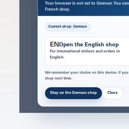
Your browser is not set to German. You can 
French shop.
Current shop: German
EN
Open the English shop
For international visitors and orders in
English.
We remember your choice on this device. If you
shop next time.
Stay on the German shop
Close