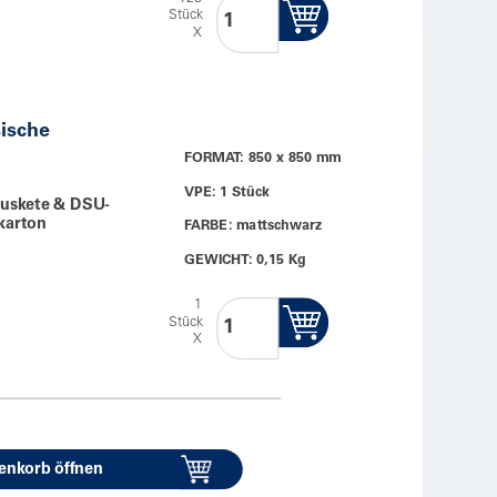
Stück
X
ische
FORMAT: 850 x 850 mm
VPE: 1 Stück
Muskete & DSU-
karton
FARBE: mattschwarz
GEWICHT: 0,15 Kg
1
Stück
X
enkorb öffnen