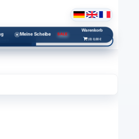
Warenkorb
ng
Meine Scheibe
SALE
(0) 0,00 €
chen