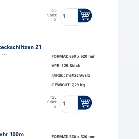
125
Stück
X
eckschlitzen 21
...
FORMAT: 550 x 520 mm
VPE: 125 Stück
FARBE: mattschwarz
GEWICHT: 7,29 Kg
125
Stück
X
wehr 100m
FORMAT: 550 x 520 mm