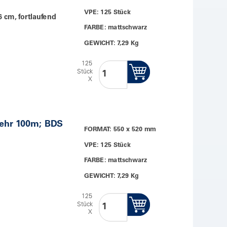
VPE: 125 Stück
6 cm, fortlaufend
FARBE: mattschwarz
GEWICHT: 7,29 Kg
125
Stück
X
ehr 100m; BDS
FORMAT: 550 x 520 mm
VPE: 125 Stück
FARBE: mattschwarz
GEWICHT: 7,29 Kg
125
Stück
X