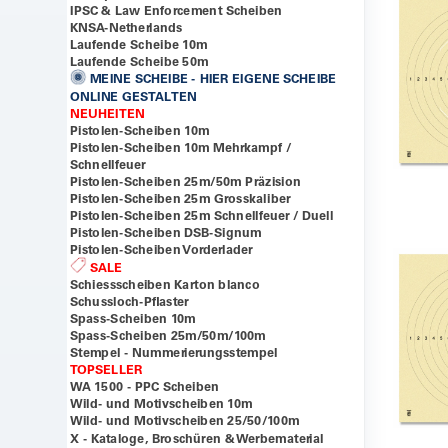
IPSC & Law Enforcement Scheiben
KNSA-Netherlands
Laufende Scheibe 10m
Laufende Scheibe 50m
MEINE SCHEIBE - HIER EIGENE SCHEIBE
ONLINE GESTALTEN
NEUHEITEN
Pistolen-Scheiben 10m
Pistolen-Scheiben 10m Mehrkampf /
Schnellfeuer
Pistolen-Scheiben 25m/50m Präzision
Pistolen-Scheiben 25m Grosskaliber
Pistolen-Scheiben 25m Schnellfeuer / Duell
Pistolen-Scheiben DSB-Signum
Pistolen-Scheiben Vorderlader
SALE
Schiessscheiben Karton blanco
Schussloch-Pflaster
Spass-Scheiben 10m
Spass-Scheiben 25m/50m/100m
Stempel - Nummerierungsstempel
TOPSELLER
WA 1500 - PPC Scheiben
Wild- und Motivscheiben 10m
Wild- und Motivscheiben 25/50/100m
X - Kataloge, Broschüren & Werbematerial