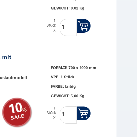
GEWICHT: 0,02 Kg
1
Stück
X
s mit
FORMAT: 700 x 1000 mm
VPE: 1 Stück
uslaufmodell -
FARBE: farbig
GEWICHT: 5,00 Kg
10
1
Stück
X