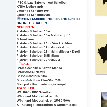
IPSC & Law Enforcement Scheiben
KNSA-Netherlands
Laufende Scheibe 10m
Laufende Scheibe 50m
MEINE SCHEIBE - HIER EIGENE SCHEIBE
ONLINE GESTALTEN
NEUHEITEN
Pistolen-Scheiben 10m
Pistolen-Scheiben 10m Mehrkampf /
Schnellfeuer
Pistolen-Scheiben 25m/50m Präzision
Pistolen-Scheiben 25m Grosskaliber
Pistolen-Scheiben 25m Schnellfeuer / Duell
Pistolen-Scheiben DSB-Signum
Pistolen-Scheiben Vorderlader
SALE
Schiessscheiben Karton blanco
Schussloch-Pflaster
Spass-Scheiben 10m
Spass-Scheiben 25m/50m/100m
Stempel - Nummerierungsstempel
TOPSELLER
WA 1500 - PPC Scheiben
Wild- und Motivscheiben 10m
Wild- und Motivscheiben 25/50/100m
X - Kataloge, Broschüren & Werbematerial