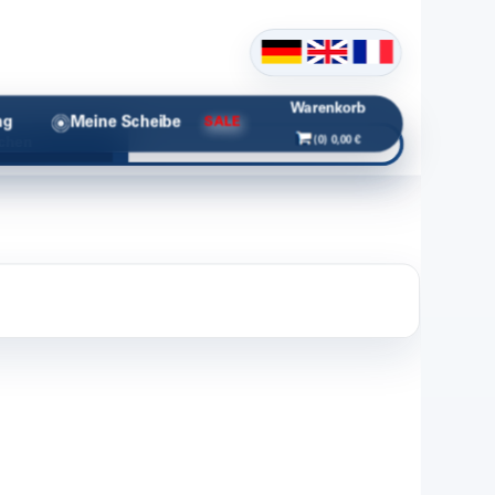
Warenkorb
ng
Meine Scheibe
SALE
(0) 0,00 €
chen