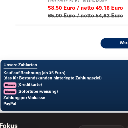
Preis pro Stück inkl. 19.00% MwSt
58,50 Euro / netto 49,16 Euro
65,00 Euro / netto 54,62 Euro
War
Unsere Zahlarten
Kauf auf Rechnung (ab 35 Euro)
(das für Bestandskunden hinterlegte Zahlungsziel)
(Kreditkarte)
(Sofortüberweisung)
Zahlung per Vorkasse
PayPal
 Fokus