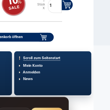
10
1
Stück
X
enkorb öffnen
Scroll zum Seitenstart
Mein Konto
Anmelden
News