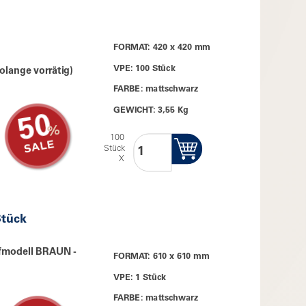
FORMAT: 420 x 420 mm
VPE: 100 Stück
olange vorrätig)
FARBE: mattschwarz
GEWICHT: 3,55 Kg
50
100
Stück
X
Stück
ufmodell BRAUN -
FORMAT: 610 x 610 mm
VPE: 1 Stück
FARBE: mattschwarz