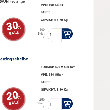
RAUN - solange
VPE: 100 Stück
FARBE:
GEWICHT: 6,70 Kg
30
100
Stück
X
erringscheibe
FORMAT: 420 x 420 mm
VPE: 250 Stück
FARBE:
GEWICHT: 5,80 Kg
20
250
Stück
X