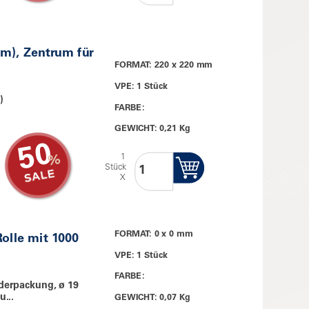
mm), Zentrum für
FORMAT: 220 x 220 mm
VPE: 1 Stück
)
FARBE:
GEWICHT: 0,21 Kg
50
1
Stück
X
FORMAT: 0 x 0 mm
olle mit 1000
VPE: 1 Stück
FARBE:
nderpackung, ø 19
...
GEWICHT: 0,07 Kg