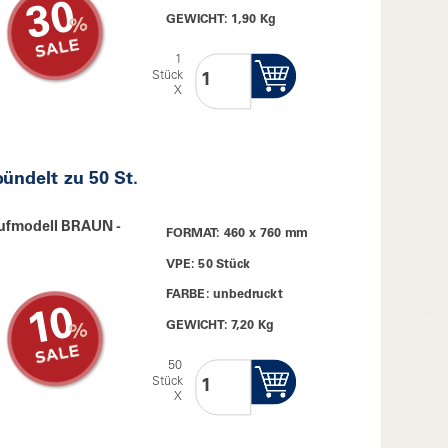
30
GEWICHT: 1,90 Kg
1
Stück
X
bündelt zu 50 St.
ufmodell BRAUN -
FORMAT: 460 x 760 mm
VPE: 50 Stück
FARBE: unbedruckt
10
GEWICHT: 7,20 Kg
50
Stück
X