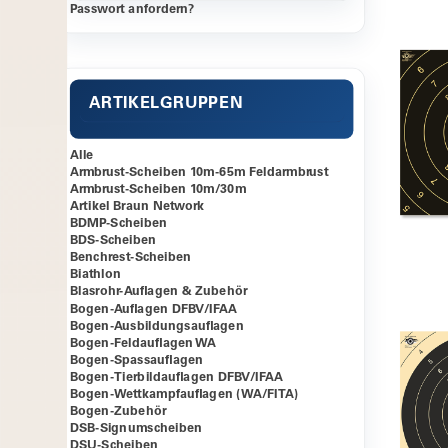
Passwort anfordern?
ARTIKELGRUPPEN
Alle
Armbrust-Scheiben 10m-65m Feldarmbrust
Armbrust-Scheiben 10m/30m
Artikel Braun Network
BDMP-Scheiben
BDS-Scheiben
Benchrest-Scheiben
Biathlon
Blasrohr-Auflagen & Zubehör
Bogen-Auflagen DFBV/IFAA
Bogen-Ausbildungsauflagen
Bogen-Feldauflagen WA
Bogen-Spassauflagen
Bogen-Tierbildauflagen DFBV/IFAA
Bogen-Wettkampfauflagen (WA/FITA)
Bogen-Zubehör
DSB-Signumscheiben
DSU-Scheiben