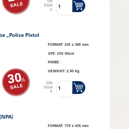
100
Stück
X
e „Police Pistol
FORMAT: 225 x 385 mm
VPE: 250 Stück
FARBE:
GEWICHT: 2,90 Kg
30
250
Stück
X
 (NPA)
FORMAT: 770 x 435 mm