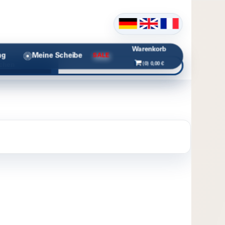
Warenkorb
ng
Meine Scheibe
SALE
(0) 0,00 €
chen