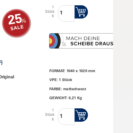
1
Stück
25
X
F)
FORMAT: 1040 x 1020 mm
riginal
VPE: 1 Stück
FARBE: mattschwarz
GEWICHT: 0,21 Kg
1
Stück
X