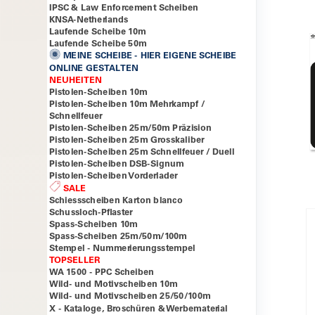
IPSC & Law Enforcement Scheiben
KNSA-Netherlands
Laufende Scheibe 10m
Laufende Scheibe 50m
MEINE SCHEIBE - HIER EIGENE SCHEIBE
ONLINE GESTALTEN
NEUHEITEN
Pistolen-Scheiben 10m
Pistolen-Scheiben 10m Mehrkampf /
Schnellfeuer
Pistolen-Scheiben 25m/50m Präzision
Pistolen-Scheiben 25m Grosskaliber
Pistolen-Scheiben 25m Schnellfeuer / Duell
Pistolen-Scheiben DSB-Signum
Pistolen-Scheiben Vorderlader
SALE
Schiessscheiben Karton blanco
Schussloch-Pflaster
Spass-Scheiben 10m
Spass-Scheiben 25m/50m/100m
Stempel - Nummerierungsstempel
TOPSELLER
WA 1500 - PPC Scheiben
Wild- und Motivscheiben 10m
Wild- und Motivscheiben 25/50/100m
X - Kataloge, Broschüren & Werbematerial