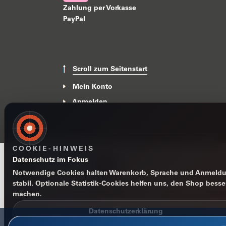
Zahlung per Vorkasse
PayPal
Scroll zum Seitenstart
Mein Konto
Anmelden
News
COOKIE-HINWEIS
Datenschutz im Fokus
Notwendige Cookies halten Warenkorb, Sprache und Anmeld
stabil. Optionale Statistik-Cookies helfen uns, den Shop besse
Impressum
Datenschutzerklärung
AGB
Widerrufsbelehr
machen.
Datenschutzerklärung