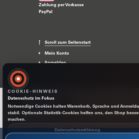
Zahlung per Vorkasse
PayPal
Scroll zum Seitenstart
Mein Konto
Anmelden
News
COOKIE-HINWEIS
Datenschutz im Fokus
Notwendige Cookies halten Warenkorb, Sprache und Anmeld
stabil. Optionale Statistik-Cookies helfen uns, den Shop besse
Impressum
Datenschutzerklärung
AGB
Widerrufsbelehr
machen.
Datenschutzerklärung