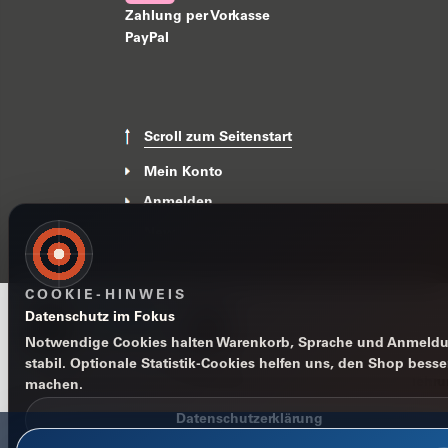
Zahlung per Vorkasse
PayPal
Scroll zum Seitenstart
Mein Konto
Anmelden
News
COOKIE-HINWEIS
Datenschutz im Fokus
Notwendige Cookies halten Warenkorb, Sprache und Anmeld
stabil. Optionale Statistik-Cookies helfen uns, den Shop besse
Impressum
Datenschutzerklärung
AGB
Widerrufsbelehr
machen.
Datenschutzerklärung