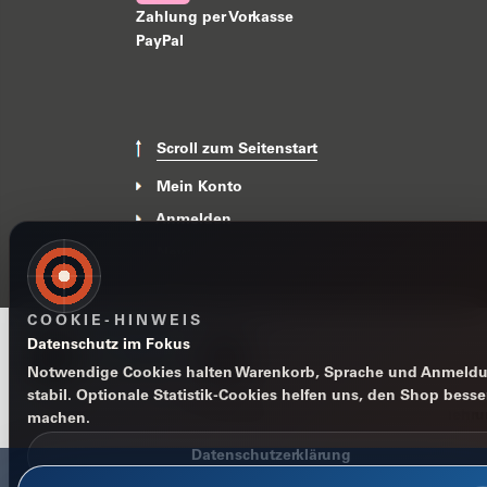
Zahlung per Vorkasse
PayPal
Scroll zum Seitenstart
Mein Konto
Anmelden
News
COOKIE-HINWEIS
Datenschutz im Fokus
Notwendige Cookies halten Warenkorb, Sprache und Anmeld
stabil. Optionale Statistik-Cookies helfen uns, den Shop besse
Impressum
Datenschutzerklärung
AGB
Widerrufsbelehr
machen.
Datenschutzerklärung