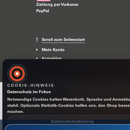
Zahlung per Vorkasse
PayPal
Scroll zum Seitenstart
Mein Konto
Anmelden
News
COOKIE-HINWEIS
Datenschutz im Fokus
Notwendige Cookies halten Warenkorb, Sprache und Anmeld
stabil. Optionale Statistik-Cookies helfen uns, den Shop besse
Impressum
Datenschutzerklärung
AGB
Widerrufsbelehr
machen.
Datenschutzerklärung