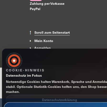
Zahlung per Vorkasse
PayPal
Scroll zum Seitenstart
Mein Konto
Anmelden
News
COOKIE-HINWEIS
Datenschutz im Fokus
Notwendige Cookies halten Warenkorb, Sprache und Anmeld
stabil. Optionale Statistik-Cookies helfen uns, den Shop besse
Impressum
Datenschutzerklärung
AGB
Widerrufsbelehr
machen.
Datenschutzerklärung