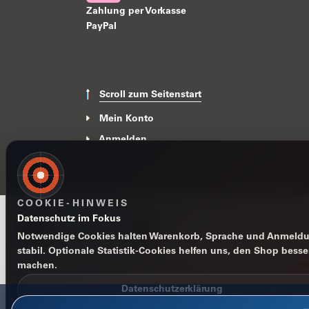
Zahlung per Vorkasse
PayPal
Scroll zum Seitenstart
Mein Konto
Anmelden
News
COOKIE-HINWEIS
Datenschutz im Fokus
Notwendige Cookies halten Warenkorb, Sprache und Anmeld
stabil. Optionale Statistik-Cookies helfen uns, den Shop besse
Impressum
Datenschutzerklärung
AGB
Widerrufsbelehr
machen.
Datenschutzerklärung