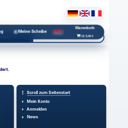
Warenkorb
ng
Meine Scheibe
SALE
(0) 0,00 €
chen
dert.
Scroll zum Seitenstart
Mein Konto
Anmelden
News