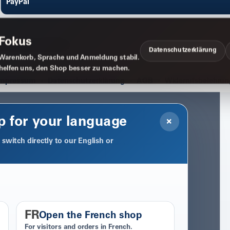
PayPal
 Fokus
Datenschutzerklärung
Warenkorb, Sprache und Anmeldung stabil.
 helfen uns, den Shop besser zu machen.
Impressum
Datenschutzerklärung
AGB
Widerrufsbelehrun
p for your language
×
switch directly to our English or
FR
Open the French shop
For visitors and orders in French.