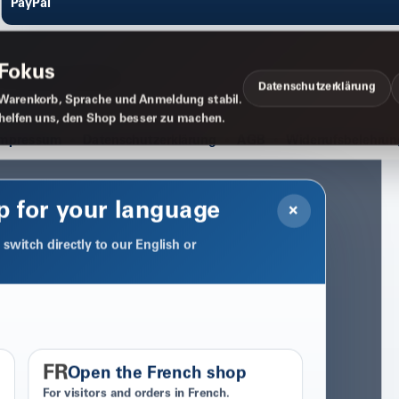
PayPal
 Fokus
Datenschutzerklärung
Warenkorb, Sprache und Anmeldung stabil.
 helfen uns, den Shop besser zu machen.
Impressum
Datenschutzerklärung
AGB
Widerrufsbelehrun
p for your language
×
switch directly to our English or
FR
Open the French shop
For visitors and orders in French.