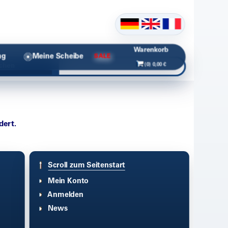
Warenkorb
ng
Meine Scheibe
SALE
(0) 0,00 €
chen
dert.
Scroll zum Seitenstart
Mein Konto
Anmelden
News