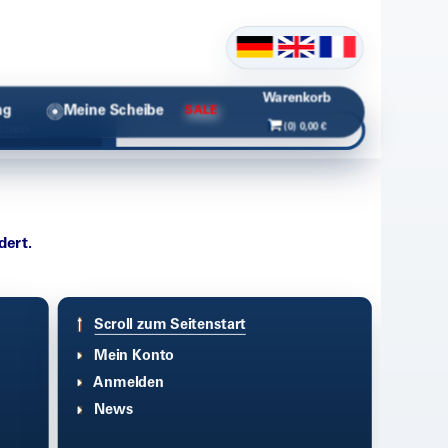
Warenkorb
ng
Meine Scheibe
SALE
(0) 0,00 €
chen
dert.
Scroll zum Seitenstart
Mein Konto
Anmelden
News