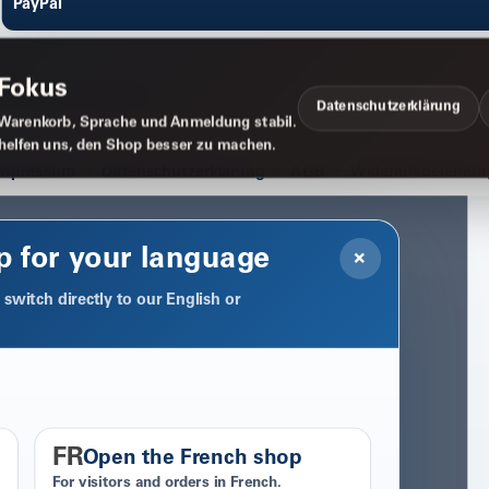
PayPal
 Fokus
Datenschutzerklärung
Warenkorb, Sprache und Anmeldung stabil.
 helfen uns, den Shop besser zu machen.
Impressum
Datenschutzerklärung
AGB
Widerrufsbelehrun
p for your language
×
switch directly to our English or
FR
Open the French shop
For visitors and orders in French.