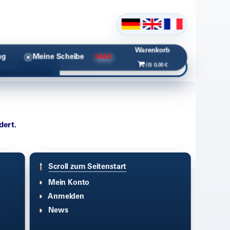
Warenkorb
ng
Meine Scheibe
SALE
(0) 0,00 €
chen
dert.
Scroll zum Seitenstart
Mein Konto
Anmelden
News