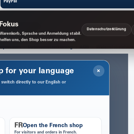
PayPal
 Fokus
Datenschutzerklärung
Warenkorb, Sprache und Anmeldung stabil.
 helfen uns, den Shop besser zu machen.
Impressum
Datenschutzerklärung
AGB
Widerrufsbelehrun
p for your language
×
switch directly to our English or
FR
Open the French shop
For visitors and orders in French.