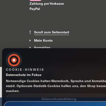
Zahlung per Vorkasse
PayPal
Scroll zum Seitenstart
Mein Konto
Anmelden
News
COOKIE-HINWEIS
Datenschutz im Fokus
Notwendige Cookies halten Warenkorb, Sprache und Anmeld
stabil. Optionale Statistik-Cookies helfen uns, den Shop besse
Impressum
Datenschutzerklärung
AGB
Widerrufsbelehr
machen.
Datenschutzerklärung