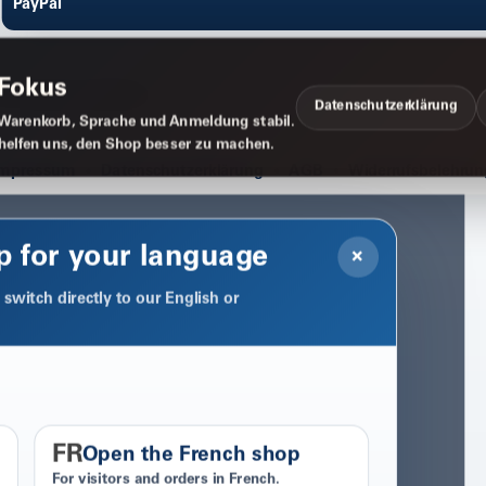
PayPal
 Fokus
Datenschutzerklärung
Warenkorb, Sprache und Anmeldung stabil.
 helfen uns, den Shop besser zu machen.
Impressum
Datenschutzerklärung
AGB
Widerrufsbelehrun
p for your language
×
switch directly to our English or
FR
Open the French shop
For visitors and orders in French.