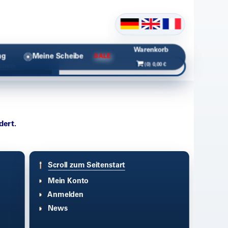
Warenkorb
ng
Meine Scheibe
SALE
(0) 0,00 €
chen
dert.
Scroll zum Seitenstart
Mein Konto
Anmelden
News